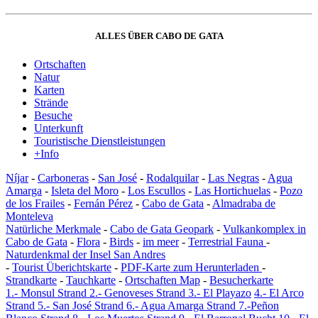
ALLES ÜBER CABO DE GATA
Ortschaften
Natur
Karten
Strände
Besuche
Unterkunft
Touristische Dienstleistungen
+Info
Níjar
-
Carboneras
-
San José
-
Rodalquilar
-
Las Negras
-
Agua
Amarga
-
Isleta del Moro
-
Los Escullos
-
Las Hortichuelas
-
Pozo
de los Frailes
-
Fernán Pérez
-
Cabo de Gata
-
Almadraba de
Monteleva
Natürliche Merkmale
-
Cabo de Gata Geopark
-
Vulkankomplex in
Cabo de Gata
-
Flora
-
Birds
-
im meer
-
Terrestrial Fauna
-
Naturdenkmal der Insel San Andres
-
Tourist Überichtskarte
-
PDF-Karte zum Herunterladen
-
Strandkarte
-
Tauchkarte
-
Ortschaften Map
-
Besucherkarte
1.- Monsul Strand
2.- Genoveses Strand
3.- El Playazo
4.- El Arco
Strand
5.- San José Strand
6.- Agua Amarga Strand
7.-Peñon