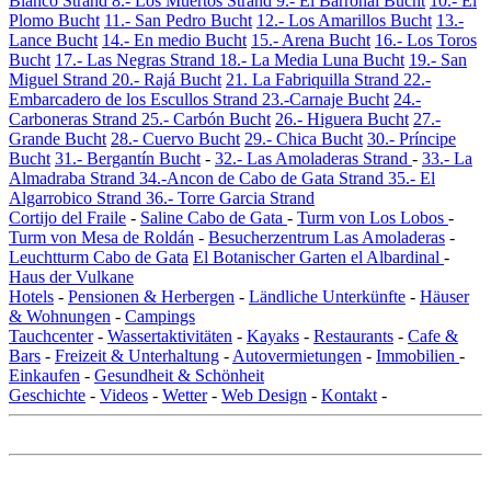
Blanco Strand
8.- Los Muertos Strand
9.- El Barronal Bucht
10.- El
Plomo Bucht
11.- San Pedro Bucht
12.- Los Amarillos Bucht
13.-
Lance Bucht
14.- En medio Bucht
15.- Arena Bucht
16.- Los Toros
Bucht
17.- Las Negras Strand
18.- La Media Luna Bucht
19.- San
Miguel Strand
20.- Rajá Bucht
21. La Fabriquilla Strand
22.-
Embarcadero de los Escullos Strand
23.-Carnaje Bucht
24.-
Carboneras Strand
25.- Carbón Bucht
26.- Higuera Bucht
27.-
Grande Bucht
28.- Cuervo Bucht
29.- Chica Bucht
30.- Príncipe
Bucht
31.- Bergantín Bucht
-
32.- Las Amoladeras Strand
-
33.- La
Almadraba Strand
34.-Ancon de Cabo de Gata Strand
35.- El
Algarrobico Strand
36.- Torre Garcia Strand
Cortijo del Fraile
-
Saline Cabo de Gata
-
Turm von Los Lobos
-
Turm von Mesa de Roldán
-
Besucherzentrum Las Amoladeras
-
Leuchtturm Cabo de Gata
El Botanischer Garten el Albardinal
-
Haus der Vulkane
Hotels
-
Pensionen & Herbergen
-
Ländliche Unterkünfte
-
Häuser
& Wohnungen
-
Campings
Tauchcenter
-
Wassertaktivitäten
-
Kayaks
-
Restaurants
-
Cafe &
Bars
-
Freizeit & Unterhaltung
-
Autovermietungen
-
Immobilien
-
Einkaufen
-
Gesundheit & Schönheit
Geschichte
-
Videos
-
Wetter
-
Web Design
-
Kontakt
-