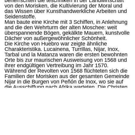
beherrschten die teschniken in der Landwirtschaft
von den Morisken, die Kultivierung der Moral und
das Wissen über Kunsthandwerkliche Arbeiten und
Seidenstoffe.
Man baute eine Kirche mit 3 Schiffen, in Anlehnung
and die den Wehrturm der alten Moschee: weit
überspannende Bögen, gekälkte Mauern, kunstvolle
Dächer von außergewöhnlicher Schönheit.
Die Kirche von Huebro war zeigte ähnliche
Charakteristika. Lucainena, Turrillas, Nijar, Inox,
Tarbal und la Matanza waren die ersten bewohnten
Orte bis zur maurischen Ausweisung von 1568 und
ihrer endgültigen Vertreibung im Jahr 1570.
Während der Revolten von 1568 flüchteten sich die
Familien der Morisken aus der gesamten Gemeinde
Nijar in die Burgen von Peñón de Inox, wo sie auf
die Ausschiffung nach Afrika warteten. Die Christen,
die davon Kenntnis hatten, nahmen den Felsen ein
und versklavten 3000 Frauen und Kinder.
Nach diesem Krieg zählte die Bevölkerung von
Almeria nur noch 7000 Einwohner. In 1571 war Nijar
eine in der Zeit verschwundene maurische Siedlung,
alle Dörfer waren verlassen von Almeria bis nach
Mojacar (1574). Dann kamen im Zuge der
Wiederbesiedlung Menschen aus Cazorla,